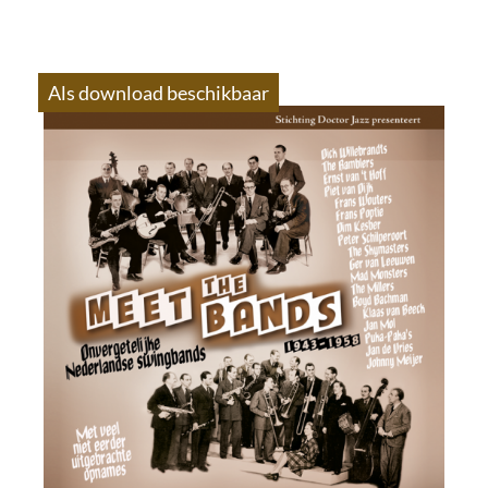
Als download beschikbaar
S