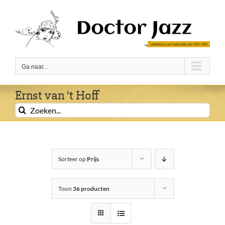
Ga
naar
inhoud
Ga naar...
Ernst van ‘t Hoff
Zoeken
naar:
Sorteer op
Prijs
Toon
36 producten