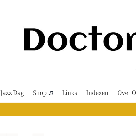
 Jazz Dag
Shop
Links
Indexen
Over 