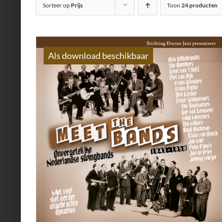
Sorteer op
Prijs
Toon
24 producten
Als download beschikbaar
AILS