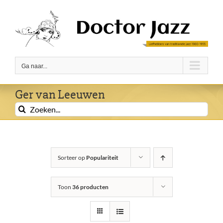
Ga
naar
inhoud
Ga naar...
Ger van Leeuwen
Zoeken
naar:
Sorteer op
Populariteit
Toon
36 producten