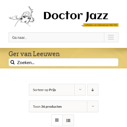
Ga
naar
inhoud
Ga naar...
Ger van Leeuwen
Zoeken
naar:
Sorteer op
Prijs
Toon
36 producten