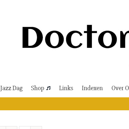
 Jazz Dag
Shop
Links
Indexen
Over 