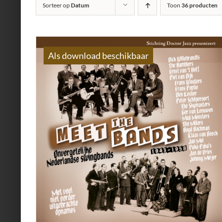
Sorteer op
Datum
Toon
36 producten
Als download beschikbaar
AILS