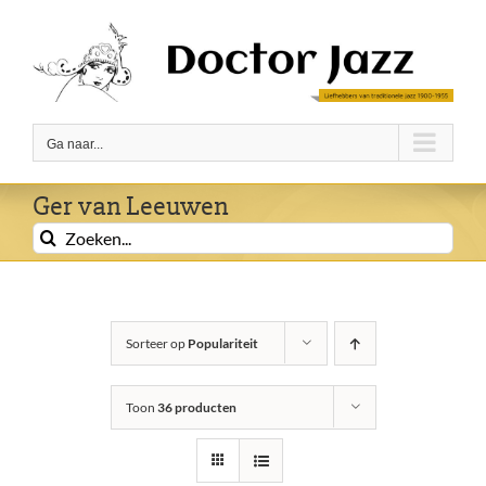
Ga
naar
inhoud
Ga naar...
Ger van Leeuwen
Zoeken
naar:
Sorteer op
Populariteit
Toon
36 producten