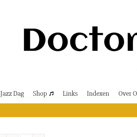
 Jazz Dag
Shop
Links
Indexen
Over 