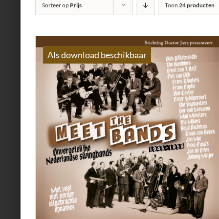
Sorteer op
Prijs
Toon
24 producten
Als download beschikbaar
AILS