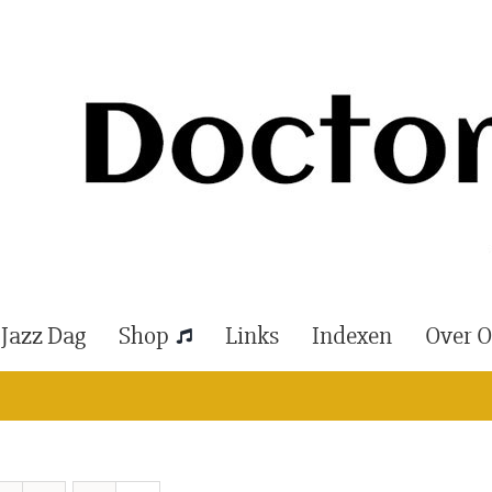
 Jazz Dag
Shop
Links
Indexen
Over 