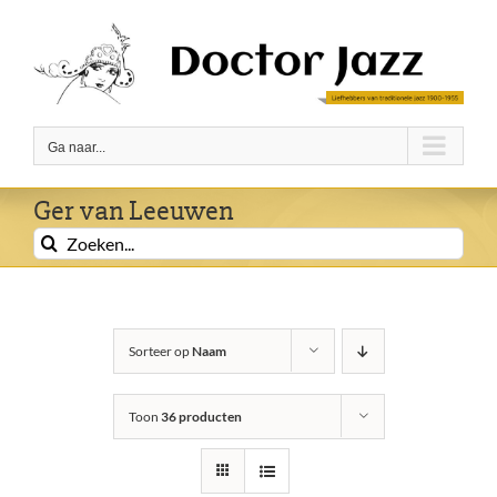
Ga
naar
inhoud
Ga naar...
Ger van Leeuwen
Zoeken
naar:
Sorteer op
Naam
Toon
36 producten