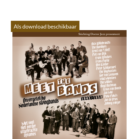
Als download beschikbaar
S