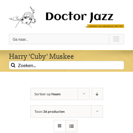
Ga
naar
inhoud
Ga naar...
Harry ‘Cuby’ Muskee
Zoeken
naar:
Sorteer op
Naam
Toon
36 producten