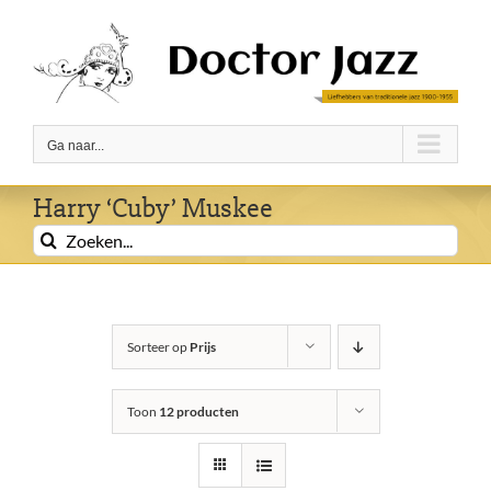
Ga
naar
inhoud
Ga naar...
Harry ‘Cuby’ Muskee
Zoeken
naar:
Sorteer op
Prijs
Toon
12 producten