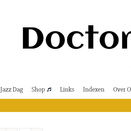
 Jazz Dag
Shop
Links
Indexen
Over 