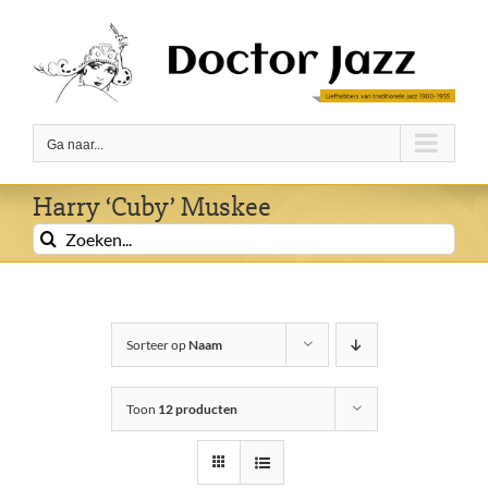
Ga
naar
inhoud
Ga naar...
Harry ‘Cuby’ Muskee
Zoeken
naar:
Sorteer op
Naam
Toon
12 producten