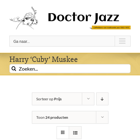
Ga
naar
inhoud
Ga naar...
Harry ‘Cuby’ Muskee
Zoeken
naar:
Sorteer op
Prijs
Toon
24 producten