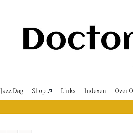
 Jazz Dag
Shop
Links
Indexen
Over 