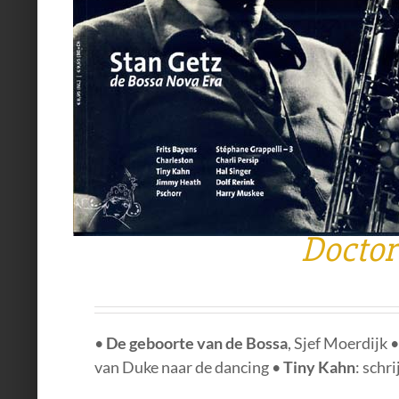
Doctor
•
De geboorte van de Bossa
, Sjef Moerdijk 
van Duke naar de dancing •
Tiny Kahn
: schr