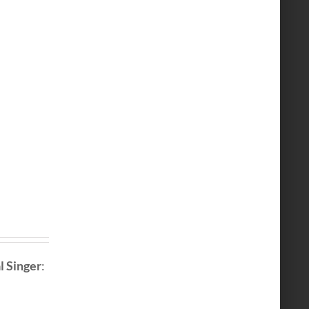
l Singer
: