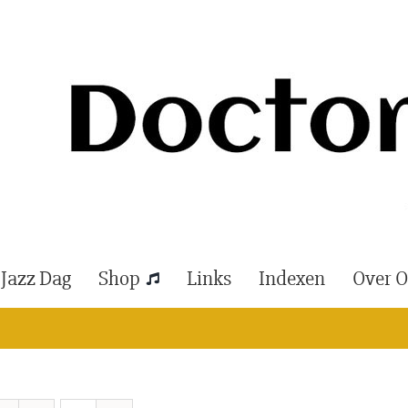
 Jazz Dag
Shop
Links
Indexen
Over 