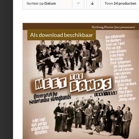
Sorteer op
Datum
Toon
24 producten
Als download beschikbaar
AILS