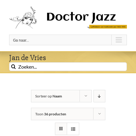
Ga
naar
inhoud
Ga naar...
Jan de Vries
Zoeken
naar:
Sorteer op
Naam
Toon
36 producten