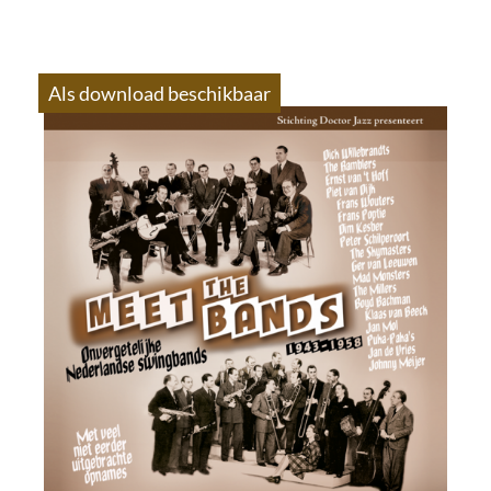
Als download beschikbaar
S