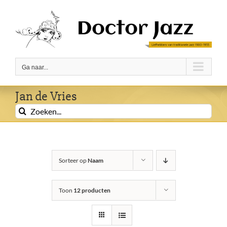
Ga
naar
inhoud
Ga naar...
Jan de Vries
Zoeken
naar:
Sorteer op
Naam
Toon
12 producten