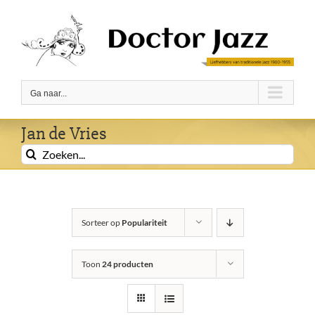
Ga
naar
inhoud
Ga naar...
Jan de Vries
Zoeken
naar:
Sorteer op
Populariteit
Toon
24 producten