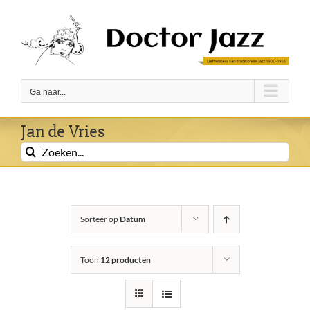
Ga
naar
inhoud
Ga naar...
Jan de Vries
Zoeken
naar:
Sorteer op
Datum
Toon
12 producten