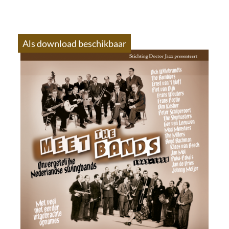
Als download beschikbaar
S