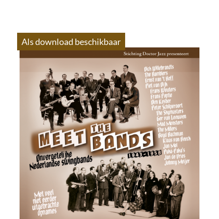
Als download beschikbaar
S