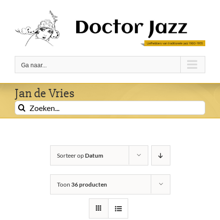
Ga
naar
inhoud
Ga naar...
Jan de Vries
Zoeken
naar:
Sorteer op
Datum
Toon
36 producten