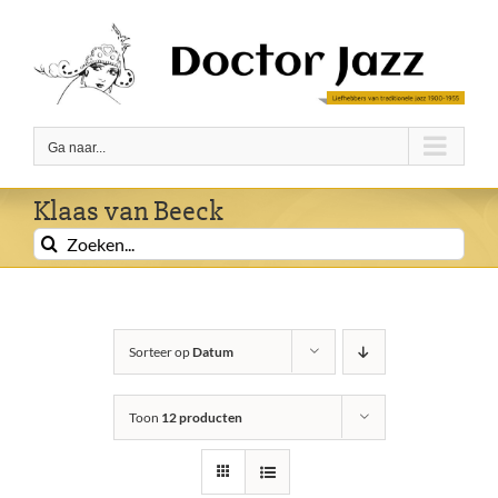
Ga
naar
inhoud
Ga naar...
Klaas van Beeck
Zoeken
naar:
Sorteer op
Datum
Toon
12 producten