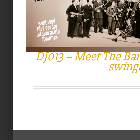
DJ013 – Meet The Ban
swing