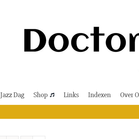
 Jazz Dag
Shop
Links
Indexen
Over 