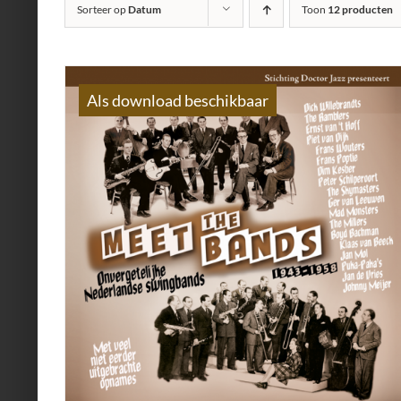
Sorteer op
Datum
Toon
12 producten
Als download beschikbaar
AILS