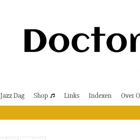
 Jazz Dag
Shop
Links
Indexen
Over 