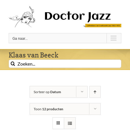
Ga
naar
inhoud
Ga naar...
Klaas van Beeck
Zoeken
naar:
Sorteer op
Datum
Toon
12 producten