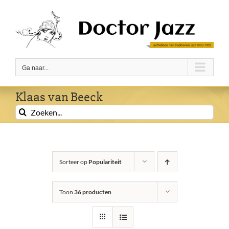
Ga
naar
inhoud
Ga naar...
Klaas van Beeck
Zoeken
naar:
Sorteer op
Populariteit
Toon
36 producten