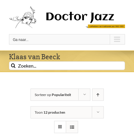
Ga
naar
inhoud
Ga naar...
Klaas van Beeck
Zoeken
naar:
Sorteer op
Populariteit
Toon
12 producten