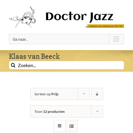
Ga
naar
inhoud
Ga naar...
Klaas van Beeck
Zoeken
naar:
Sorteer op
Prijs
Toon
12 producten