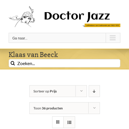
Ga
naar
inhoud
Ga naar...
Klaas van Beeck
Zoeken
naar:
Sorteer op
Prijs
Toon
36 producten