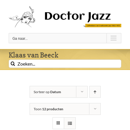
Ga
naar
inhoud
Ga naar...
Klaas van Beeck
Zoeken
naar:
Sorteer op
Datum
Toon
12 producten