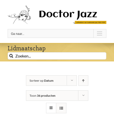
Ga
naar
inhoud
Ga naar...
Lidmaatschap
Zoeken
naar:
Sorteer op
Datum
Toon
36 producten