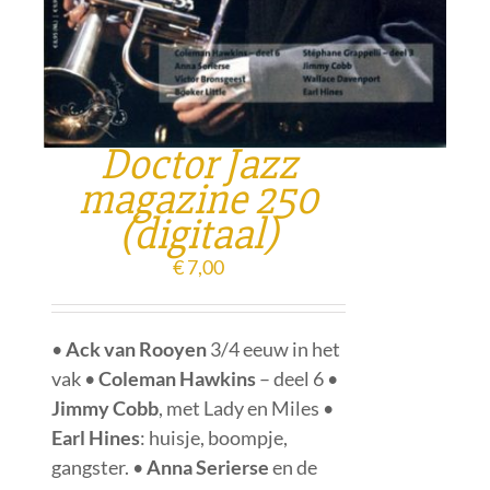
Doctor Jazz
magazine 250
(digitaal)
€
7,00
•
Ack van Rooyen
3/4 eeuw in het
vak •
Coleman Hawkins
– deel 6 •
Jimmy Cobb
, met Lady en Miles •
Earl Hines
: huisje, boompje,
gangster. •
Anna Serierse
en de