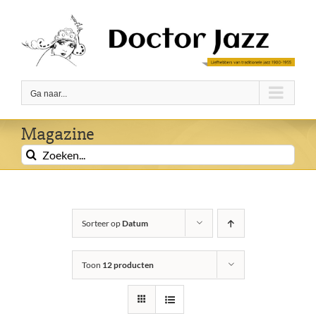
Ga
naar
inhoud
Ga naar...
Magazine
Zoeken
naar:
Sorteer op
Datum
Toon
12 producten