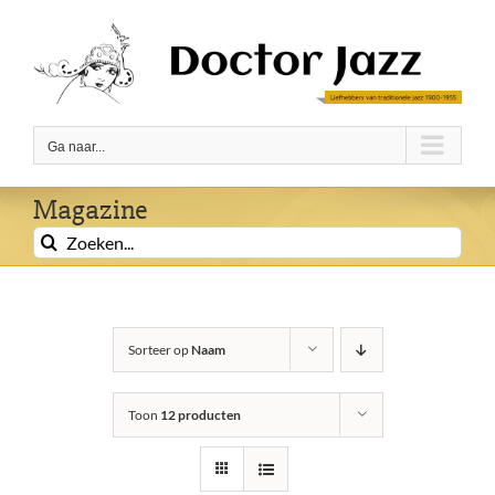
Ga
naar
inhoud
Ga naar...
Magazine
Zoeken
naar:
Sorteer op
Naam
Toon
12 producten