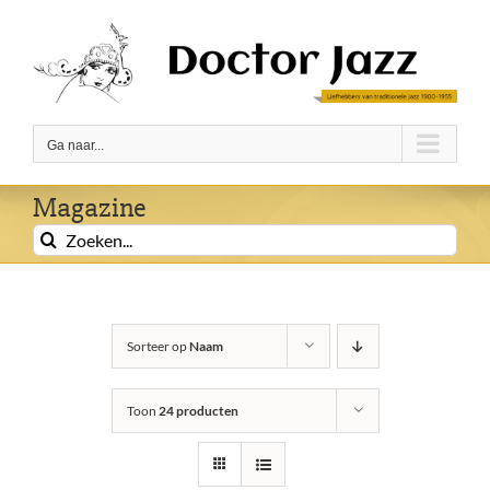
Ga
naar
inhoud
Ga naar...
Magazine
Zoeken
naar:
Sorteer op
Naam
Toon
24 producten