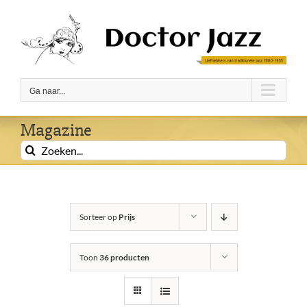
Ga
naar
inhoud
Ga naar...
Magazine
Zoeken
naar:
Sorteer op
Prijs
Toon
36 producten