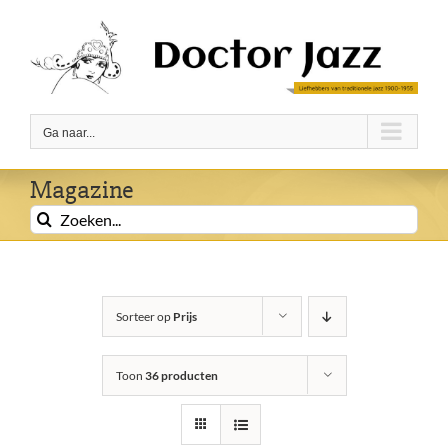
Ga
naar
inhoud
Ga naar...
Magazine
Zoeken
naar:
Sorteer op
Prijs
Toon
36 producten