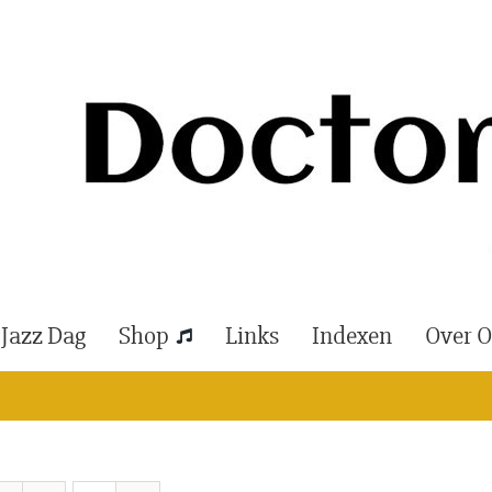
 Jazz Dag
Shop
Links
Indexen
Over 