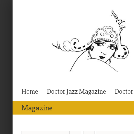
Ga
naar
inhoud
Home
Doctor Jazz Magazine
Doctor
Magazine