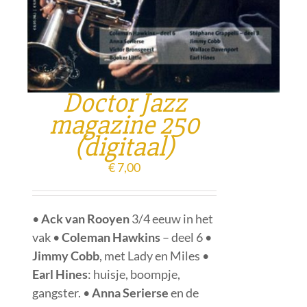
Doctor Jazz
magazine 250
(digitaal)
€
7,00
•
Ack van Rooyen
3/4 eeuw in het
vak •
Coleman Hawkins
– deel 6 •
Jimmy Cobb
, met Lady en Miles •
Earl Hines
: huisje, boompje,
gangster. •
Anna Serierse
en de