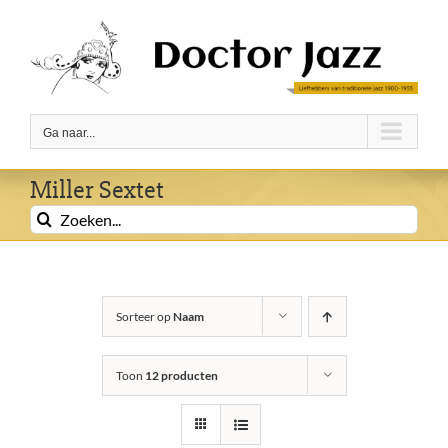
Ga
naar
inhoud
Ga naar...
Miller Sextet
Zoeken
naar:
Sorteer op
Naam
Toon
12 producten