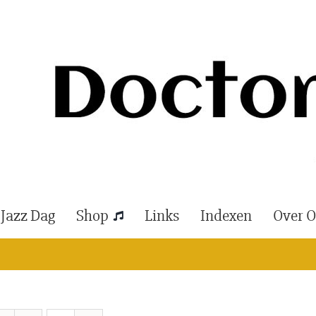
 Jazz Dag
Shop
Links
Indexen
Over 