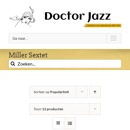
Ga
naar
inhoud
Ga naar...
Miller Sextet
Zoeken
naar:
Sorteer op
Populariteit
Toon
12 producten