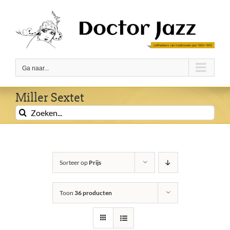
Ga
naar
inhoud
Ga naar...
Miller Sextet
Zoeken
naar:
Sorteer op
Prijs
Toon
36 producten