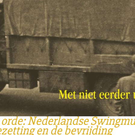
n orde: Nederlandse Swingmu
ezetting en de bevrijding