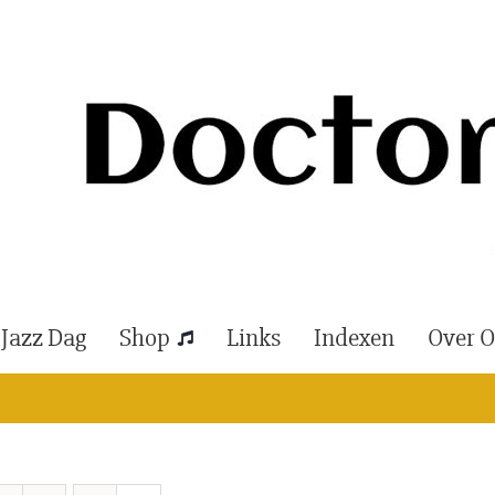
 Jazz Dag
Shop
Links
Indexen
Over 