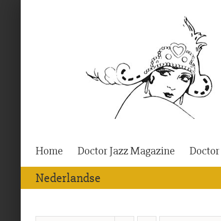
Ga
naar
inhoud
Home
Doctor Jazz Magazine
Doctor
Nederlandse