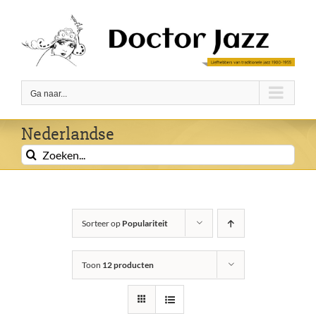
Ga
naar
inhoud
Ga naar...
Nederlandse
Zoeken
naar:
Sorteer op
Populariteit
Toon
12 producten