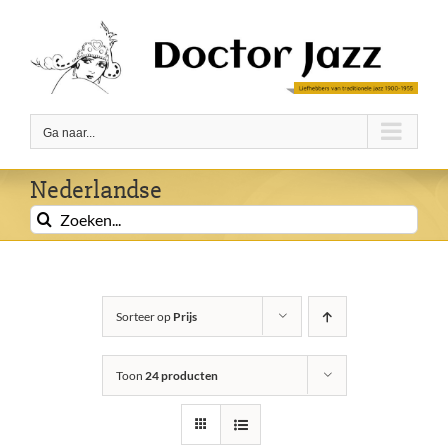
Ga
naar
inhoud
Ga naar...
Nederlandse
Zoeken
naar:
Sorteer op
Prijs
Toon
24 producten