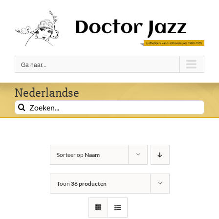
Ga
naar
inhoud
Ga naar...
Nederlandse
Zoeken
naar:
Sorteer op
Naam
Toon
36 producten