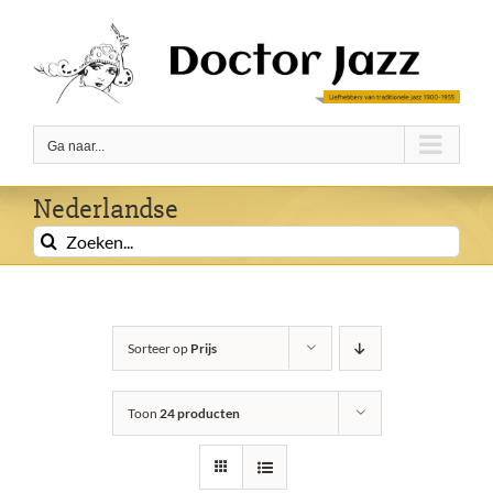
Ga
naar
inhoud
Ga naar...
Nederlandse
Zoeken
naar:
Sorteer op
Prijs
Toon
24 producten