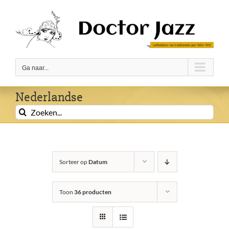
Ga
naar
inhoud
Ga naar...
Nederlandse
Zoeken
naar:
Sorteer op
Datum
Toon
36 producten