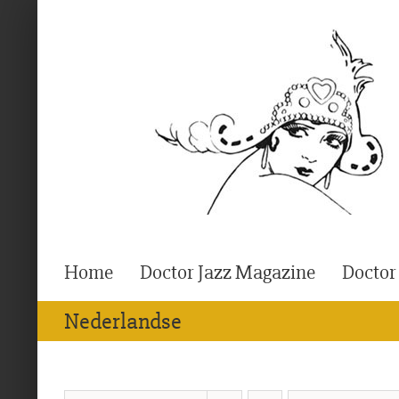
Ga
naar
inhoud
Home
Doctor Jazz Magazine
Doctor
Nederlandse