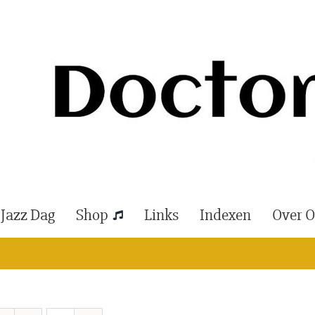
 Jazz Dag
Shop
Links
Indexen
Over 