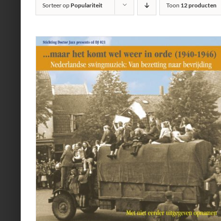
Sorteer op
Populariteit
Toon
12 producten
AILS