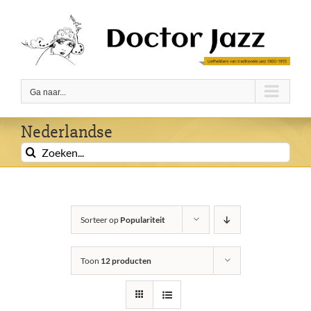
Ga
naar
inhoud
Ga naar...
Nederlandse
Zoeken
naar:
Sorteer op
Populariteit
Toon
12 producten